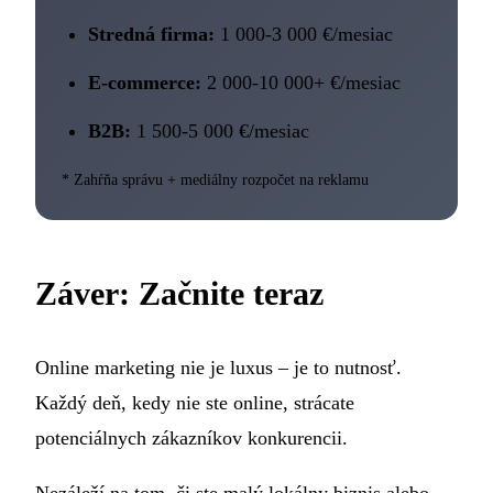
Stredná firma:
1 000-3 000 €/mesiac
E-commerce:
2 000-10 000+ €/mesiac
B2B:
1 500-5 000 €/mesiac
* Zahŕňa správu + mediálny rozpočet na reklamu
Záver: Začnite teraz
Online marketing nie je luxus – je to nutnosť.
Každý deň, kedy nie ste online, strácate
potenciálnych zákazníkov konkurencii.