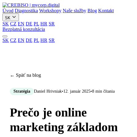
Úvod
Diagnostika
Workshopy
Naše služby
Blog
Kontakt
SK
SK
CZ
EN
DE
PL
HR
SR
Bezplatná konzultácia
SK
CZ
EN
DE
PL
HR
SR
← Späť na blog
Stratégia
Daniel Hrivniak
•
12. január 2025
•
8 min čítania
Prečo je online
marketing základom