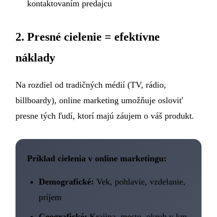
kontaktovaním predajcu
2. Presné cielenie = efektívne
náklady
Na rozdiel od tradičných médií (TV, rádio,
billboardy), online marketing umožňuje osloviť
presne tých ľudí, ktorí majú záujem o váš produkt.
Príklad cielenia v online marketingu:
Demografické:
Vek, pohlavie, vzdelanie,
príjem
Geografické:
Krajina, mesto, okruh v km