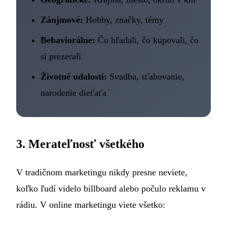
Záujmové:
Hobby, značky, témy
Behaviorálne:
Čo hľadali, čo kupovali, čo
si prezerali
Životné udalosti:
Svadba, sťahovanie,
narodenie dieťaťa
3. Merateľnosť všetkého
V tradičnom marketingu nikdy presne neviete,
koľko ľudí videlo billboard alebo počulo reklamu v
rádiu. V online marketingu viete všetko: